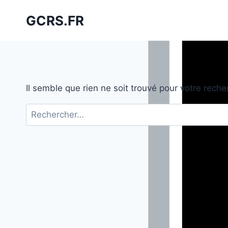
Aller
GCRS.FR
au
contenu
Il semble que rien ne soit trouvé pour votre reche
Rechercher :